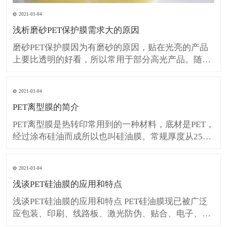
2021-01-04
浅析磨砂PET保护膜需求大的原因
磨砂PET保护膜因为有磨砂的原因，贴在光亮的产品
上要比透明的好看，所以常用于部分高光产品。随着
市场需求的增大，对磨砂PET保护膜的需求量越来越
多了。现在已经是将近5月份了，市面上的网纹保护
2021-01-04
膜数量始终处于紧张状态。那么磨砂PET保护膜是如
PET离型膜的简介
何生产的呢？质量又该如何辨别呢？ 1、复卷、分
切、存放：磨砂P
PET离型膜是热转印常用到的一种材料，底材是PET，
经过涂布硅油而成所以也叫硅油膜。常规厚度从25um
至150um。有冷热撕和光哑面之分，经过防静电和防
划伤处理，产品具有很好的吸附性和贴合性。 PET离
2021-01-04
型膜也叫PET硅油膜，就是在PET薄膜的表面涂上一层
浅谈PET硅油膜的应用和特点
硅油，以降低PET薄膜表面的附着力，
浅谈PET硅油膜的应用和特点 PET硅油膜现已被广泛
应包装、印刷、线路板、激光防伪、贴合、电子、密
封材料用膜，反光材料、防水材料、医药（膏药用