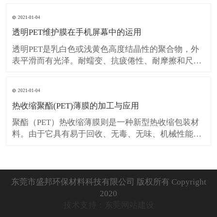
纸）、卫生用纸、胶粘制品、模切冲型加工等行业。
2021-01-04
PET硅油膜（亦称离型PET膜，分离PET膜，隔离PET
透明PET维护膜在手机屏幕中的运用
膜，剥离PET膜，防粘PET膜）具有薄膜表面平整光洁
透明PET是乳白色或浅黄色高度结晶性的聚合物，外
表平滑而有光泽。耐蠕变、抗疲倦性、耐摩擦和尺寸
稳定性好，磨耗小而硬度高，具有热塑性塑料中最大
的韧性；电绝缘性能好，受温度影响小，但耐电晕性
2021-01-04
较差。无毒、耐气候性、抗化学药品稳定性好，吸水
热收缩聚酯(PET)薄膜的加工与应用
率低，耐弱酸和有机溶剂，但不耐碱不耐热水浸泡。
在消费透明PET产
聚酯（PET）热收缩薄膜则是一种新型热收缩包装材
料。由于它具有易于回收、无毒、无味、机械性能
好，特别是符合环境保护等特点，在发达国家聚酯
（PET）已成为取代聚氯乙烯（PVC）热收缩薄膜的
理想替代品。 热收缩塑料薄膜除了用作收缩标签外，
近年来也开始用于日用商品的外包装。因为它既可使
东莞市盛邦环保材料科技有限公司 版权所有 Copyright
包装物品避免受到冲
2020
技术支持：东莞网站建设