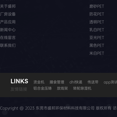
关于盛邦
磨砂PET
厂房设备
防花PET
产品应用
透明PET
新闻中心
乳白PET
在线留言
亚光PET
联系我们
黑色PET
米白PET
LI
N
KS
烫金机
膳食管理
dhl快递
传送带
app测
铝合金压铸
放线架
转轮除湿机
友情链接
Copyright @ 2023 东莞市盛邦环保材料科技有限公司 版权所有 