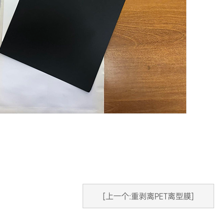
[上一个:重剥离PET离型膜]