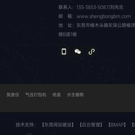
联系人：135-3853-5087/刘先生
邮 箱：www.shengbangbm.com
地 址：东莞市樟木头镇东深公路樟
楼B座1楼
具
挺度仪
气压打包机
纸盒
水生植物
技术支持：
【东莞网站建设】
【后台管理】
【BMAP】
【