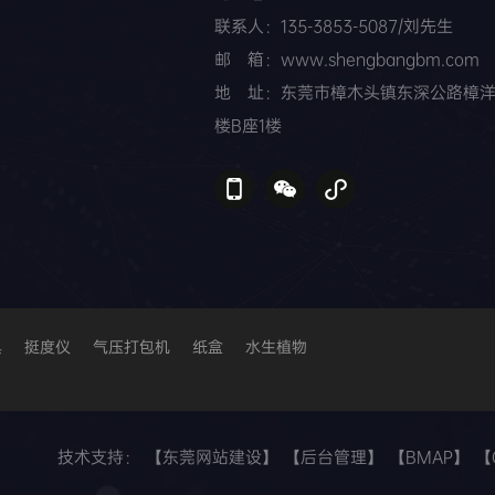
联系人：135-3853-5087/刘先生
邮 箱：www.shengbangbm.com
地 址：东莞市樟木头镇东深公路樟
楼B座1楼
具
挺度仪
气压打包机
纸盒
水生植物
技术支持：
【东莞网站建设】
【后台管理】
【BMAP】
【