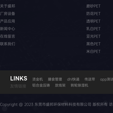
关于盛邦
磨砂PET
厂房设备
防花PET
产品应用
透明PET
新闻中心
乳白PET
在线留言
亚光PET
联系我们
黑色PET
米白PET
LI
N
KS
烫金机
膳食管理
dhl快递
传送带
app测
铝合金压铸
放线架
转轮除湿机
友情链接
Copyright @ 2023 东莞市盛邦环保材料科技有限公司 版权所有 